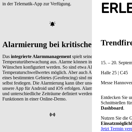
ERL
in der Telematik-App zur Verfügung.
Trendfir
Alarmierung bei kritischen Ereigniss
Das
integrierte Alarmmanagement
spielt seine Stärken besonders b
Temperaturüberwachung aus. Alarme können in unserem Telematiksys
15. – 20. Septe
Wünschen konfiguriert werden. So sind etwa Alarme bei Über- oder U
Temperaturschwellwertes möglich. Aber auch Alarme beim Öffnen ei
Halle 25 | C45
eines bestimmten Gebietes (Geofencing) sind möglich. Auch die Art 
Messe Hannove
selbst festlegen. Die Alarmierung kann über unser Online-Telematikpo
unsere App für Android und iOS erfolgen. Alarme können individuell
und unterschiedliche Zeiträume definiert werden. Gerne zeigen wir Ihn
Entdecken Sie u
Funktionen in einer Online-Demo.
Schnittstellen fü
Dashboard
.
Nutzen Sie die 
Einsatzmöglich
Jetzt Termin ver