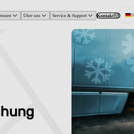
G
Kontakt
renzen
Über uns
Service & Support
E
E
chung