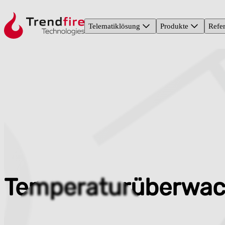
Telematiklösung
Produkte
Refe
Temperaturüberwa