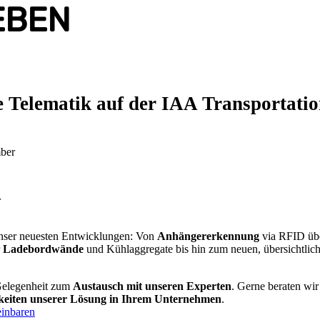
EBEN
e Telematik auf der IAA Transportatio
en
ei der
tem individuell nach Ihren
mber
nterschreitung eines
ner Tür oder beim Befahren
der Alarmierung können Sie
r
rtal, per E-Mail oder über
 für verschiedene Personen
en diese vielfältigen
nser neuesten Entwicklungen: Von
Anhängererkennung
via RFID übe
r
Ladebordwände
und Kühlaggregate bis hin zum neuen, übersichtlic
Gelegenheit zum
Austausch mit unseren Experten
. Gerne beraten wir
keiten unserer Lösung in Ihrem Unternehmen
.
einbaren