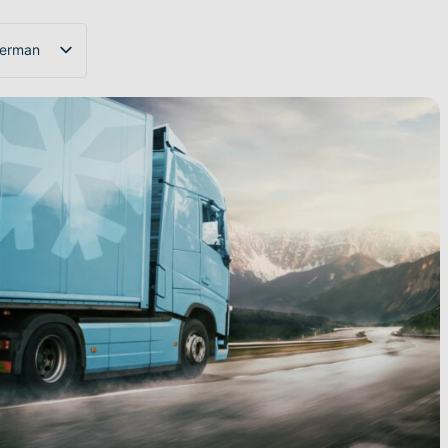
erman
nglish
nglish (US)