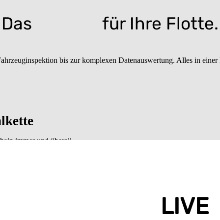
Das
Cockpit
für Ihre Flotte.
ahrzeuginspektion bis zur komplexen Datenauswertung. Alles in einer 
lkette
Chain immer und überall
KÖNIGSKLASSE
LIVE
Auswertungen und Reports
in
ie aktuellen Temperaturdaten